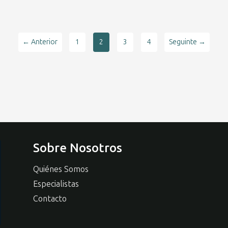
← Anterior
1
2
3
4
Seguinte →
Sobre Nosotros
Quiénes Somos
Especialistas
Contacto