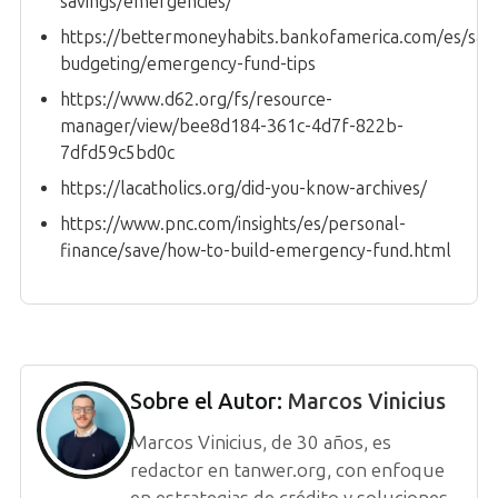
savings/emergencies/
https://bettermoneyhabits.bankofamerica.com/es/savi
budgeting/emergency-fund-tips
https://www.d62.org/fs/resource-
manager/view/bee8d184-361c-4d7f-822b-
7dfd59c5bd0c
https://lacatholics.org/did-you-know-archives/
https://www.pnc.com/insights/es/personal-
finance/save/how-to-build-emergency-fund.html
Sobre el Autor:
Marcos Vinicius
Marcos Vinicius, de 30 años, es
redactor en tanwer.org, con enfoque
en estrategias de crédito y soluciones