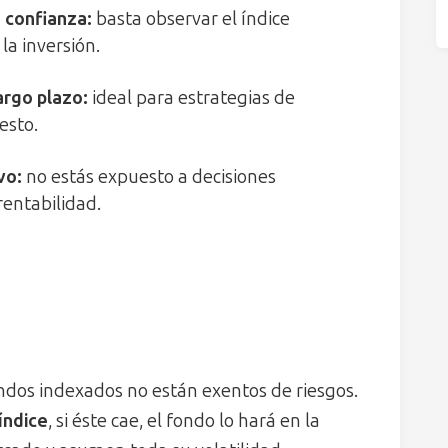
n confianza
:
basta observar el índice
la inversión.
argo plazo
:
ideal para estrategias de
esto.
ivo
:
no estás expuesto a decisiones
rentabilidad.
s
ndos indexados no están exentos de riesgos.
índice
, si éste cae, el fondo lo hará en la