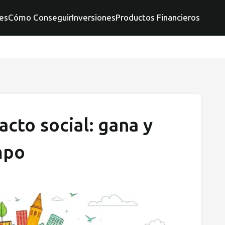
es
Cómo Conseguir
Inversiones
Productos Financieros
cto social: gana y
mpo